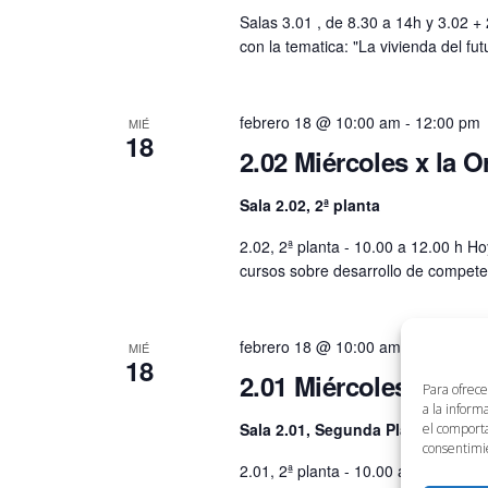
Salas 3.01 , de 8.30 a 14h y 3.02 +
con la tematica: "La vivienda del fu
febrero 18 @ 10:00 am
-
12:00 pm
MIÉ
18
2.02 Miércoles x la O
Sala 2.02, 2ª planta
2.02, 2ª planta - 10.00 a 12.00 h H
cursos sobre desarrollo de competenc
febrero 18 @ 10:00 am
-
12:00 pm
MIÉ
18
2.01 Miércoles x la O
Para ofrece
a la inform
Sala 2.01, Segunda Planta
Avenid
el comporta
consentimie
2.01, 2ª planta - 10.00 a 12.00 h Ta