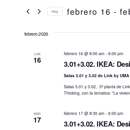
clave.
febrero 16
 - 
fe
búsqueda
Hoy
Busca
Eventos
Selecciona
y
para
la
la
febrero 2026
fecha.
vistas
palabra
clave.
de
febrero 16 @ 8:00 am
-
6:00 pm
LUN
16
3.01+3.02. IKEA: Des
Eventos
Salas 3.01 y 3.02 de Link by UMA
Salas 3.01 y 3.02, 3ª planta de Li
Thinking, con la tematica: "La vivie
febrero 17 @ 8:30 am
-
6:00 pm
MAR
17
3.01+3.02. IKEA: Des