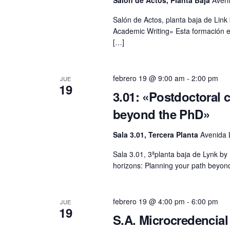
Salón de Actos, planta baja de Lin
Academic Writing» Esta formación es
[…]
febrero 19 @ 9:00 am
-
2:00 pm
JUE
19
3.01: «Postdoctoral 
beyond the PhD»
Sala 3.01, Tercera Planta
Avenida 
Sala 3.01, 3ªplanta baja de Lynk b
horizons: Planning your path beyond 
febrero 19 @ 4:00 pm
-
6:00 pm
JUE
19
S.A. Microcredencia