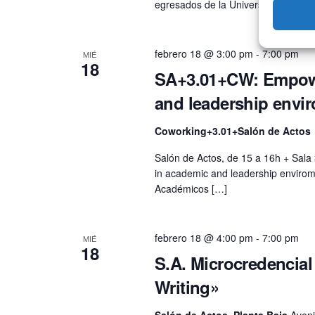
egresados de la Universidad de Mála
febrero 18 @ 3:00 pm
-
7:00 pm
MIÉ
18
SA+3.01+CW: Empowe
and leadership envi
Coworking+3.01+Salón de Actos
Salón de Actos, de 15 a 16h + Sal
in academic and leadership envirom
Académicos […]
febrero 18 @ 4:00 pm
-
7:00 pm
MIÉ
18
S.A. Microcredencia
Writing»
Salón de Actos, Planta Baja
Aveni