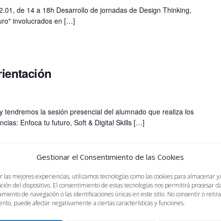
 2.01, de 14 a 18h Desarrollo de jornadas de Design Thinking,
turo" involucrados en […]
rientación
oy tendremos la sesión presencial del alumnado que realiza los
ias: Enfoca tu futuro, Soft & Digital Skills […]
Gestionar el Consentimiento de las Cookies
rientación – La entrevista de trabajo
r las mejores experiencias, utilizamos tecnologías como las cookies para almacenar y
ación del dispositivo. El consentimiento de estas tecnologías nos permitirá procesar 
a Louis Pasteur, 47, Málaga, Málaga, España
miento de navegación o las identificaciones únicas en este sitio. No consentir o retira
nto, puede afectar negativamente a ciertas características y funciones.
ller sobre Entrevista de Trabajo dirigido al alumnado y