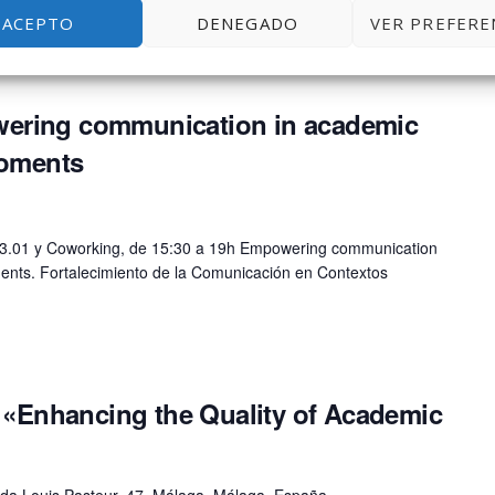
ga. Una de las fases críticas en un […]
ACEPTO
DENEGADO
VER PREFERE
ring communication in academic
roments
a 3.01 y Coworking, de 15:30 a 19h Empowering communication
ents. Fortalecimiento de la Comunicación en Contextos
l «Enhancing the Quality of Academic
da Louis Pasteur, 47, Málaga, Málaga, España