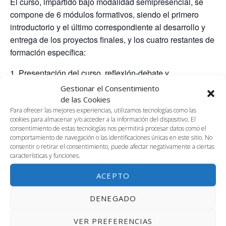
El curso, impartido bajo modalidad semipresencial, se
compone de 6 módulos formativos, siendo el primero
introductorio y el último correspondiente al desarrollo y
entrega de los proyectos finales, y los cuatro restantes de
formación específica:
1. Presentación del curso, reflexión-debate y
benchmarking inicial (online, 0,5 ECTS). 5 horas lectivas
Gestionar el Consentimiento
(5 online síncronas) y 7,5 horas no lectivas.
de las Cookies
2. Identidad digital y visibilidad científica online (híbrido, 1
Para ofrecer las mejores experiencias, utilizamos tecnologías como las
cookies para almacenar y/o acceder a la información del dispositivo. El
ECTS). 10 h lectivas (4 presenciales y 6 online
consentimiento de estas tecnologías nos permitirá procesar datos como el
síncronas) y 15 h no lectivas.
comportamiento de navegación o las identificaciones únicas en este sitio. No
consentir o retirar el consentimiento, puede afectar negativamente a ciertas
3. Comunicación académica oral y escrita: componentes
características y funciones.
y técnicas clave (híbrido, 1,25 ECTS). 12,5 h lectivas (5
presenciales y 7,5 online síncronas) y 18,75 h no lectivas.
ACEPTO
4. Presentaciones científicas eficaces e innovadoras:
DENEGADO
storytelling y visualización de la información (híbrido,
0,75 ECTS). 7 horas lectivas (3 presenciales y 4 online
VER PREFERENCIAS
síncronas) y 10,5 horas no lectivas.