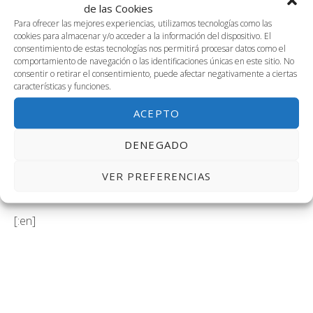
de las Cookies
Para ofrecer las mejores experiencias, utilizamos tecnologías como las
cookies para almacenar y/o acceder a la información del dispositivo. El
consentimiento de estas tecnologías nos permitirá procesar datos como el
comportamiento de navegación o las identificaciones únicas en este sitio. No
consentir o retirar el consentimiento, puede afectar negativamente a ciertas
Transporte:
características y funciones.
ACEPTO
Para acceder a la zona de Ampliación debes coger el bus
L directo desde el Hospital Clínico en Teatinos hasta la
DENEGADO
Ampliación de la Universidad o la Linea de metro L1, con
parada en Andalucía Tech.
VER PREFERENCIAS
[:en]