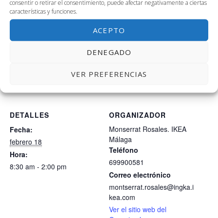
consentir o retirar el consentimiento, puede afectar negativamente a ciertas
Tendremos cierre de las jornadas con grupo finalista y
características y funciones.
evento de clausura del proyecto en el Museo Pompidu el
ACEPTO
dia 20 de febrero.
DENEGADO
AÑADIR AL CALENDARIO
VER PREFERENCIAS
DETALLES
ORGANIZADOR
Monserrat Rosales. IKEA
Fecha:
Málaga
febrero 18
Teléfono
Hora:
699900581
8:30 am - 2:00 pm
Correo electrónico
montserrat.rosales@ingka.i
kea.com
Ver el sitio web del