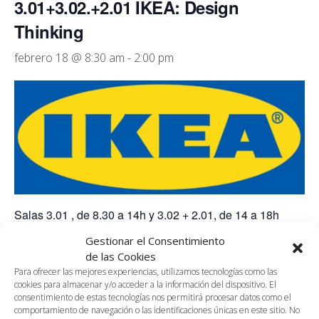
3.01+3.02.+2.01 IKEA: Design
Thinking
febrero 18 @ 8:30 am
-
2:00 pm
Salas 3.01 , de 8.30 a 14h y 3.02 + 2.01, de 14 a 18h
Gestionar el Consentimiento
Desarrollo de jornadas de Design Thinking, con la
de las Cookies
tematica: «La vivienda del futuro» involucrados en este
Para ofrecer las mejores experiencias, utilizamos tecnologías como las
proeycto, Museo Casa Natal Picasso (Ayto de Málaga) e
cookies para almacenar y/o acceder a la información del dispositivo. El
IKEA Ibérica (Madrid). Jornadas que se desarrollarán a
consentimiento de estas tecnologías nos permitirá procesar datos como el
comportamiento de navegación o las identificaciones únicas en este sitio. No
nivel nacional, dirigido a jóvenes (18 a 35 años).