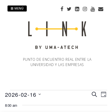
Saltar
al
MENÚ
contenido
PUNTO DE ENCUENTRO REAL ENTRE LA
UNIVERSIDAD Y LAS EMPRESAS
Eventos
2026-02-16
Naveg
Na
BUSCAR
DÍA
Selecciona
de
8:00 am
de
en
la