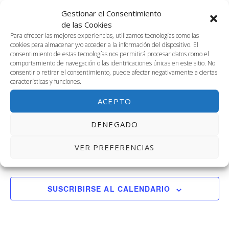
fecha.
vis
búsq
Gestionar el Consentimiento
16
de las Cookies
de
y
Para ofrecer las mejores experiencias, utilizamos tecnologías como las
febrero,
cookies para almacenar y/o acceder a la información del dispositivo. El
Ev
consentimiento de estas tecnologías nos permitirá procesar datos como el
vistas
comportamiento de navegación o las identificaciones únicas en este sitio. No
2026
consentir o retirar el consentimiento, puede afectar negativamente a ciertas
características y funciones.
de
febrero 16 @ 8:00 am
-
6:00 pm
3.01+3.02. IKEA: Design Thinking
ACEPTO
Event
Salas 3.01 y 3.02 de Link by UMA
DENEGADO
VER PREFERENCIAS
Día anterior
Siguiente día
SUSCRIBIRSE AL CALENDARIO