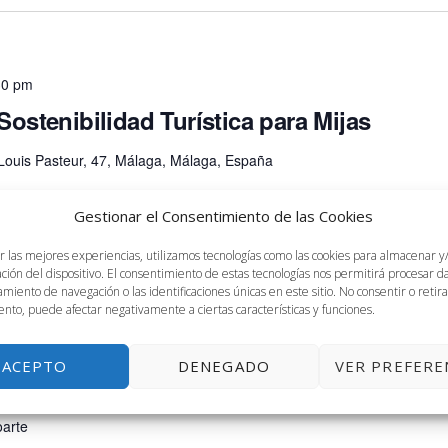
30 pm
Sostenibilidad Turística para Mijas
Louis Pasteur, 47, Málaga, Málaga, España
Moniche Bermejo, profesora titular de la Facultad de Turismo
Gestionar el Consentimiento de las Cookies
cada, plantea esta sesión con estudiantado de segundo curso
r las mejores experiencias, utilizamos tecnologías como las cookies para almacenar y
ación del dispositivo. El consentimiento de estas tecnologías nos permitirá procesar 
miento de navegación o las identificaciones únicas en este sitio. No consentir o retira
nto, puede afectar negativamente a ciertas características y funciones.
0 pm
k TV
ACEPTO
DENEGADO
VER PREFERE
a Louis Pasteur, 47, Málaga, Málaga, España
oarte