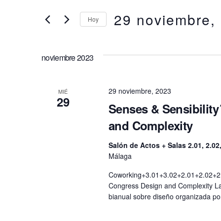
clave.
29 noviembre,
búsqueda
Hoy
Busca
Eventos
Selecciona
y
para
la
la
noviembre 2023
fecha.
vistas
palabra
clave.
de
29 noviembre, 2023
MIÉ
29
Senses & Sensibility
Eventos
and Complexity
Salón de Actos + Salas 2.01, 2.02
Málaga
Coworking+3.01+3.02+2.01+2.02+2.04
Congress Design and Complexity La 
bianual sobre diseño organizada 