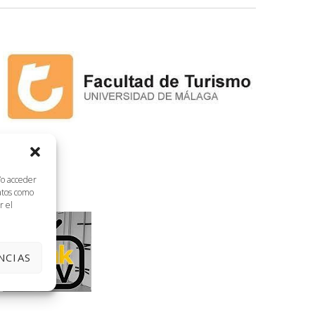
/o acceder
datos como
r el
NCIAS