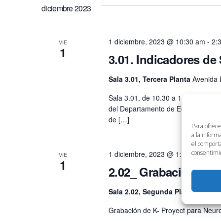
diciembre 2023
1 diciembre, 2023 @ 10:30 am
-
2:
VIE
1
3.01. Indicadores de 
Sala 3.01, Tercera Planta
Avenida 
Sala 3.01, de 10.30 a 14.30h Laura 
del Departamento de Economía Apli
de […]
Para ofrece
a la inform
el comporta
consentimie
1 diciembre, 2023 @ 1:00 pm
-
2:3
VIE
1
2.02_ Grabación Lin
Sala 2.02, Segunda Planta
Avenid
Grabación de K- Proyect para Neur