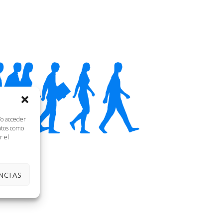
/o acceder
datos como
r el
NCIAS