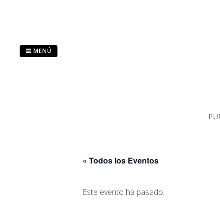
Saltar
al
contenido
MENÚ
PU
« Todos los Eventos
Este evento ha pasado.