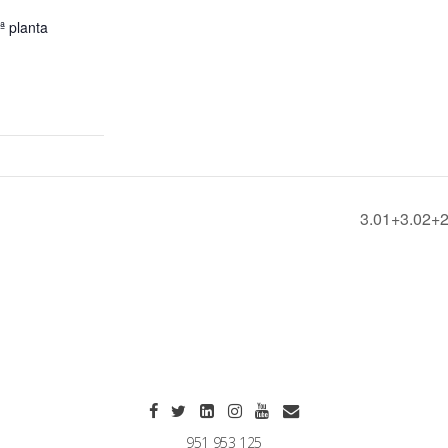
ª planta
3.01+3.02+2
951 953 125