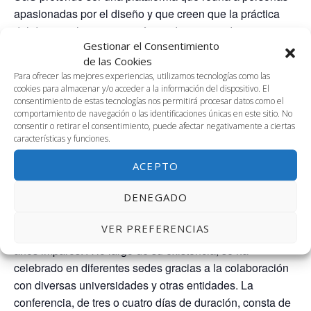
apasionadas por el diseño y que creen que la práctica
del diseño y la investigación en diseño pueden
Gestionar el Consentimiento
desempeñar un papel importante en la sociedad.
de las Cookies
Buscamos la participación de aquellos que,
Para ofrecer las mejores experiencias, utilizamos tecnologías como las
independientemente de su profesión, posición, nivel de
cookies para almacenar y/o acceder a la información del dispositivo. El
experiencia o área de trabajo (por ejemplo, diseñadores,
consentimiento de estas tecnologías nos permitirá procesar datos como el
comportamiento de navegación o las identificaciones únicas en este sitio. No
educadores, investigadores, estudiantes de posgrado,
consentir o retirar el consentimiento, puede afectar negativamente a ciertas
profesionales, empresarios, gestores, políticos, líderes y
características y funciones.
otras partes interesadas de la sociedad), estén
ACEPTO
dispuestos a presentar y debatir puntos de vista
convincentes, inspiradores, informativos y provocativos
DENEGADO
sobre el estado presente y futuro del diseño.
VER PREFERENCIAS
Normalmente, S&S se celebra en otoño/inverno de los
años impares. A lo largo de su existencia, se ha
celebrado en diferentes sedes gracias a la colaboración
con diversas universidades y otras entidades. La
conferencia, de tres o cuatro días de duración, consta de