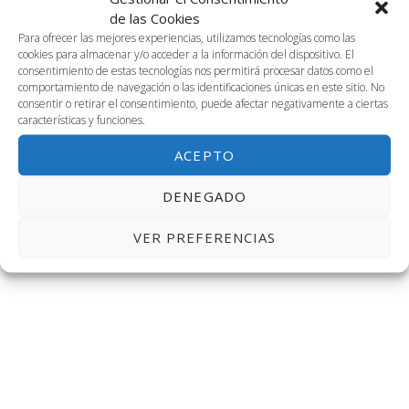
0
0
0
0
0
0
0
fecha.
29
30
31
1
2
3
4
vis
de las Cookies
de
búsq
eventos
eventos
eventos
eventos
eventos
eventos
event
0
0
0
2
0
0
0
5
6
7
8
9
10
11
Para ofrecer las mejores experiencias, utilizamos tecnologías como las
de
cookies para almacenar y/o acceder a la información del dispositivo. El
eventos
eventos
eventos
eventos
eventos
eventos
evento
Eventos
y
1
0
4
4
3
0
0
12
13
14
15
16
17
18
consentimiento de estas tecnologías nos permitirá procesar datos como el
Ev
comportamiento de navegación o las identificaciones únicas en este sitio. No
evento
eventos
eventos
eventos
eventos
eventos
evento
1
0
3
3
2
0
0
19
20
21
22
23
24
25
consentir o retirar el consentimiento, puede afectar negativamente a ciertas
vistas
características y funciones.
evento
eventos
eventos
eventos
eventos
eventos
evento
2
0
1
4
1
0
0
26
27
28
29
30
31
1
de
ACEPTO
eventos
eventos
evento
eventos
evento
eventos
event
Dic
Este mes
Feb
Event
DENEGADO
VER PREFERENCIAS
SUSCRIBIRSE AL CALENDARIO