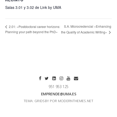
Salas 3.01 y 3.02 de Link by UMA
S.A. Microcredencial «Enhancing
2.01: «Postdoctoral career horizons:
Planning your path beyond the PhD»
the Quality of Academic Writing»
951 953 125
EMPRENDE@UMA.ES
TEMA: GRIDSBY POR
MODERNTHEMES.NET