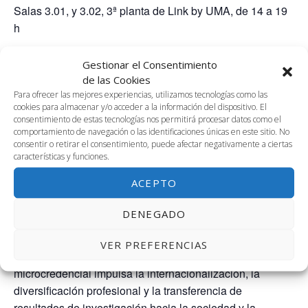
Salas 3.01, y 3.02, 3ª planta de Link by UMA, de 14 a 19
h
Microcredencial «Postdoctoral career horizons: Planning
Gestionar el Consentimiento
your path beyond the PhD
de las Cookies
Para ofrecer las mejores experiencias, utilizamos tecnologías como las
Este título fortalece la formación integral de los
cookies para almacenar y/o acceder a la información del dispositivo. El
estudiantes de doctorado de la UMA al situar sus
consentimiento de estas tecnologías nos permitirá procesar datos como el
comportamiento de navegación o las identificaciones únicas en este sitio. No
competencias en un marco ampliado que combina
consentir o retirar el consentimiento, puede afectar negativamente a ciertas
ciencia, transferencia y emprendimiento. Desde la
características y funciones.
perspectiva académica, se refuerza la conexión con
ACEPTO
programas internacionales de movilidad e investigación
(Marie Skłodowska-Curie), mientras que desde la
DENEGADO
perspectiva industrial se potencia la interacción con
empresas y casos de éxito que ejemplifican la aplicación
VER PREFERENCIAS
práctica del conocimiento. De este modo, la
microcredencial impulsa la internacionalización, la
diversificación profesional y la transferencia de
resultados de investigación hacia la sociedad y la