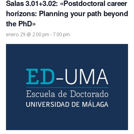
Salas 3.01+3.02: «Postdoctoral career
horizons: Planning your path beyond
the PhD»
enero 29 @ 2:00 pm
-
7:00 pm