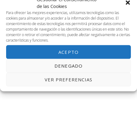
0
0
1
0
1
0
0
fecha.
1
2
3
4
5
6
7
vis
de las Cookies
de
búsq
eventos
eventos
evento
eventos
evento
eventos
event
0
2
0
1
1
0
0
8
9
10
11
12
13
14
Para ofrecer las mejores experiencias, utilizamos tecnologías como las
de
cookies para almacenar y/o acceder a la información del dispositivo. El
eventos
eventos
eventos
evento
evento
eventos
evento
Eventos
y
1
1
0
3
0
0
0
15
16
17
18
19
20
21
consentimiento de estas tecnologías nos permitirá procesar datos como el
Ev
comportamiento de navegación o las identificaciones únicas en este sitio. No
evento
evento
eventos
eventos
eventos
eventos
evento
2
1
1
2
0
0
0
22
23
24
25
26
27
28
consentir o retirar el consentimiento, puede afectar negativamente a ciertas
vistas
características y funciones.
eventos
evento
evento
eventos
eventos
eventos
evento
0
4
1
2
3
0
0
29
30
1
2
3
4
5
de
ACEPTO
eventos
eventos
evento
eventos
eventos
eventos
event
Ago
Este mes
Oct
Event
DENEGADO
VER PREFERENCIAS
SUSCRIBIRSE AL CALENDARIO