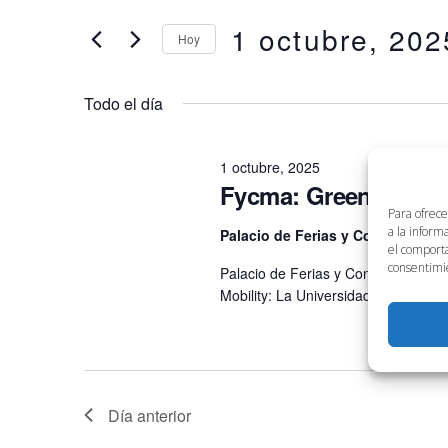
en
clave.
1 octubre, 202
búsqueda
Hoy
1
Busca
Eventos
Selecciona
y
para
la
octubre,
Todo el día
la
fecha.
vistas
palabra
2025
clave.
1 octubre, 2025
de
Fycma: Greencities
Para ofrece
Eventos
a la inform
Palacio de Ferias y Congresos 
el comporta
consentimie
Palacio de Ferias y Congresos de M
Mobility: La Universidad de Málaga 
Día anterior