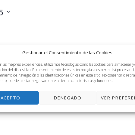
5
Gestionar el Consentimiento de las Cookies
r las mejores experiencias, utilizamos tecnologías como las cookies para almacenar y
ación del dispositivo. El consentimiento de estas tecnologías nos permitirá procesar 
(FYCMA)
Málaga
miento de navegación o las identificaciones únicas en este sitio. No consentir o retira
nto, puede afectar negativamente a ciertas características y funciones.
álaga, de 9 a 20h Greencities, Urban Intelligence and Smart
tendrá un stand en Greencities, ¡te esperamos! La principal […]
ACEPTO
DENEGADO
VER PREFERE