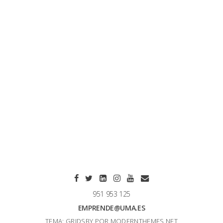
951 953 125
EMPRENDE@UMA.ES
TEMA: GRIDSBY POR
MODERNTHEMES.NET