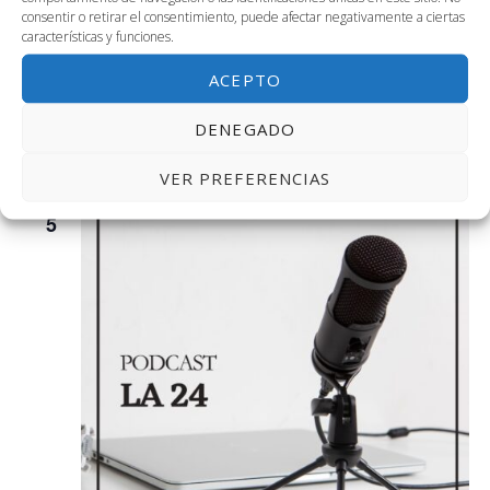
consentir o retirar el consentimiento, puede afectar negativamente a ciertas
características y funciones.
ACEPTO
5 diciembre, 2023 @ 9:00 am
-
6:00 pm
3.01+3.02+2.04+2.02: Horizontes de Traducción
DENEGADO
Cw+3.01+3.02+2.04
VER PREFERENCIAS
MAR
5