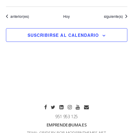
Eventos
Eventos
anterior(es)
Hoy
siguiente(s)
SUSCRIBIRSE AL CALENDARIO
951 953 125
EMPRENDE@UMA.ES
TEMA: GRIDSBY POR
MODERNTHEMES.NET