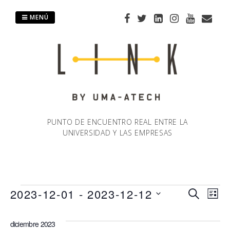
Saltar
al
MENÚ
contenido
PUNTO DE ENCUENTRO REAL ENTRE LA
UNIVERSIDAD Y LAS EMPRESAS
Eventos
2023-12-01
 - 
2023-12-12
Naveg
Na
BUSCAR
LIST
Selecciona
de
de
la
diciembre 2023