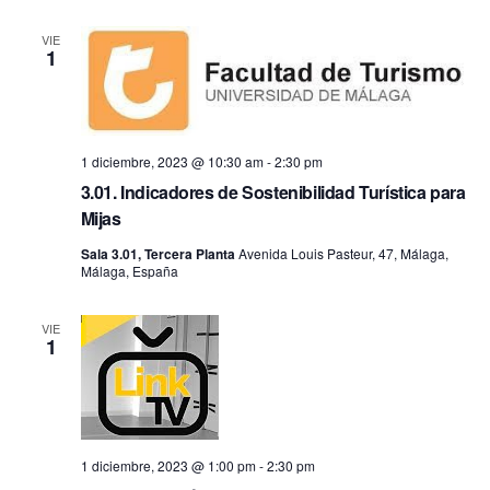
fecha.
vis
búsq
VIE
1
de
y
Ev
vistas
1 diciembre, 2023 @ 10:30 am
-
2:30 pm
de
3.01. Indicadores de Sostenibilidad Turística para
Mijas
Event
Sala 3.01, Tercera Planta
Avenida Louis Pasteur, 47, Málaga,
Málaga, España
VIE
1
1 diciembre, 2023 @ 1:00 pm
-
2:30 pm