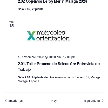
2.02 Objetivos Leroy Merlin Málaga 2024
Sala 2.02, 2ª planta
MIÉ
15
15 noviembre, 2023 @ 10:00 am
-
12:00 pm
2.04. Taller Proceso de Selección: Entrevista de
Trabajo
Sala 2.04, 2ª planta de Link
Avenida Louis Pasteur, 47, Málaga,
Málaga, España
Eventos
Eventos
anterior(es)
Hoy
siguiente(s)