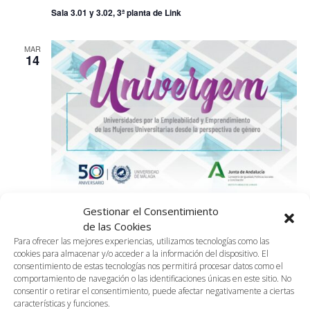
Sala 3.01 y 3.02, 3ª planta de Link
MAR
14
Gestionar el Consentimiento
14 noviembre, 2023 @ 10:00 am
-
2:00 pm
de las Cookies
2.01.UNIVERGEM. Taller desarrollo profesional
Para ofrecer las mejores experiencias, utilizamos tecnologías como las
Sala 2.01, Segunda Planta
Avenida Louis Pasteur, 47, Málaga,
cookies para almacenar y/o acceder a la información del dispositivo. El
Málaga, España
consentimiento de estas tecnologías nos permitirá procesar datos como el
comportamiento de navegación o las identificaciones únicas en este sitio. No
consentir o retirar el consentimiento, puede afectar negativamente a ciertas
14 noviembre, 2023 @ 10:30 am
-
1:30 pm
MAR
características y funciones.