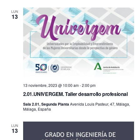
fecha.
vis
búsq
LUN
13
de
y
Ev
vistas
de
Event
13 noviembre, 2023 @ 10:00 am
-
2:00 pm
2.01.UNIVERGEM. Taller desarrollo profesional
Sala 2.01, Segunda Planta
Avenida Louis Pasteur, 47, Málaga,
Málaga, España
LUN
13