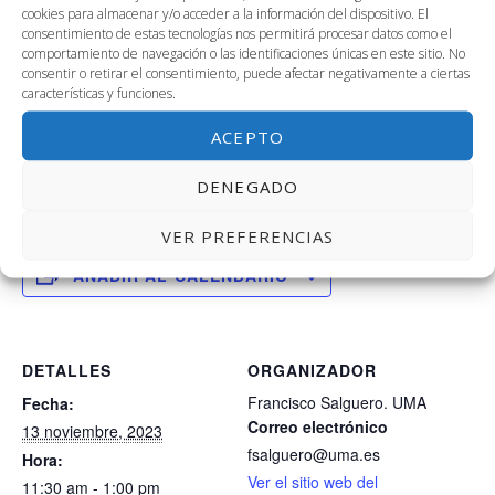
Los alumnos /as de la asignatura «Programación y
cookies para almacenar y/o acceder a la información del dispositivo. El
control de la producción» perteneciente al Grado en
consentimiento de estas tecnologías nos permitirá procesar datos como el
comportamiento de navegación o las identificaciones únicas en este sitio. No
Ingeniería de Organización Industrial vienen a visitar The
consentir o retirar el consentimiento, puede afectar negativamente a ciertas
Green Ray para conocer qué actividades y programas les
características y funciones.
ofrece la Universidad de Málaga, en materia de
ACEPTO
Empleabilidad y Emprendimiento
¡Bienvenidos/as!
DENEGADO
VER PREFERENCIAS
AÑADIR AL CALENDARIO
DETALLES
ORGANIZADOR
Francisco Salguero. UMA
Fecha:
Correo electrónico
13 noviembre, 2023
fsalguero@uma.es
Hora:
Ver el sitio web del
11:30 am - 1:00 pm