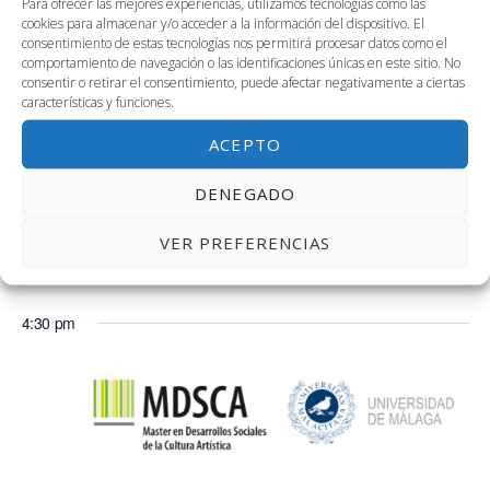
Para ofrecer las mejores experiencias, utilizamos tecnologías como las
cookies para almacenar y/o acceder a la información del dispositivo. El
consentimiento de estas tecnologías nos permitirá procesar datos como el
comportamiento de navegación o las identificaciones únicas en este sitio. No
consentir o retirar el consentimiento, puede afectar negativamente a ciertas
características y funciones.
ACEPTO
DENEGADO
15 noviembre, 2023 @ 10:00 am
-
12:00 pm
2.04. Taller Proceso de Selección: Entrevista de
Trabajo
VER PREFERENCIAS
Sala 2.04, 2ª planta de Link
Avenida Louis Pasteur, 47, Málaga
4:30 pm