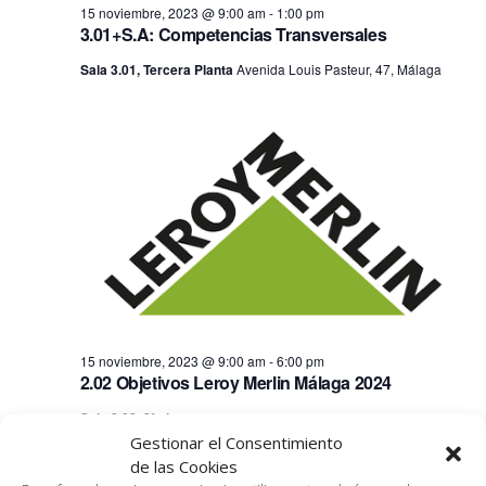
fecha.
vis
15 noviembre, 2023 @ 9:00 am
-
1:00 pm
búsq
3.01+S.A: Competencias Transversales
15
de
Sala 3.01, Tercera Planta
Avenida Louis Pasteur, 47, Málaga
y
noviembre,
Ev
vistas
2023
de
Event
15 noviembre, 2023 @ 9:00 am
-
6:00 pm
2.02 Objetivos Leroy Merlin Málaga 2024
Sala 2.02, 2ª planta
Gestionar el Consentimiento
10:00 am
de las Cookies