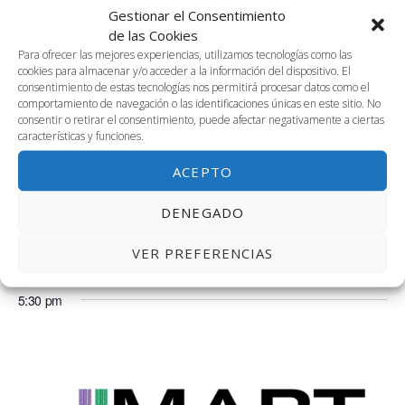
Gestionar el Consentimiento
Sala 2.01, Segunda Planta
Avenida Louis Pasteur, 47, Málaga
de las Cookies
Para ofrecer las mejores experiencias, utilizamos tecnologías como las
10:30 am
cookies para almacenar y/o acceder a la información del dispositivo. El
consentimiento de estas tecnologías nos permitirá procesar datos como el
14 noviembre, 2023 @ 10:30 am
-
1:30 pm
comportamiento de navegación o las identificaciones únicas en este sitio. No
S.A. Competencias Transversales
consentir o retirar el consentimiento, puede afectar negativamente a ciertas
características y funciones.
Salón de Actos. Planta Baja
ACEPTO
3:30 pm
DENEGADO
14 noviembre, 2023 @ 3:30 pm
-
6:00 pm
Cw: Competencias Transversales
VER PREFERENCIAS
Coworking, 4ª planta de Link by UMA
5:30 pm