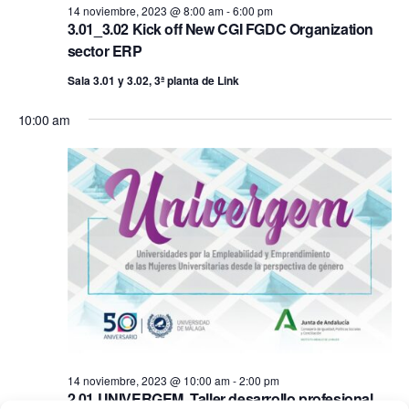
fecha.
vis
14 noviembre, 2023 @ 8:00 am
-
6:00 pm
búsq
3.01_3.02 Kick off New CGI FGDC Organization
14
de
sector ERP
y
noviembre,
Sala 3.01 y 3.02, 3ª planta de Link
Ev
vistas
10:00 am
2023
de
Event
14 noviembre, 2023 @ 10:00 am
-
2:00 pm
2.01.UNIVERGEM. Taller desarrollo profesional