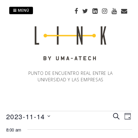
Saltar
al
MENÚ
contenido
PUNTO DE ENCUENTRO REAL ENTRE LA
UNIVERSIDAD Y LAS EMPRESAS
Eventos
2023-11-14
Naveg
Na
BUSCAR
DÍA
Selecciona
de
8:00 am
de
en
la