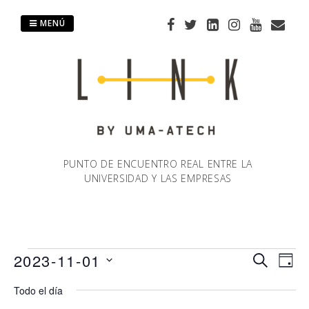
Saltar
al
MENÚ
contenido
PUNTO DE ENCUENTRO REAL ENTRE LA
UNIVERSIDAD Y LAS EMPRESAS
Eventos
2023-11-01
Naveg
Na
BUSCAR
DÍA
Selecciona
de
Todo el día
de
en
la