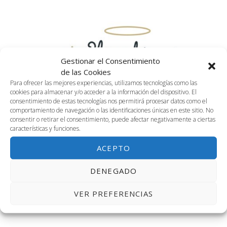
fecha.
vis
búsq
1
de
y
noviembre,
Ev
vistas
Gestionar el Consentimiento
2023
de las Cookies
Para ofrecer las mejores experiencias, utilizamos tecnologías como las
de
cookies para almacenar y/o acceder a la información del dispositivo. El
consentimiento de estas tecnologías nos permitirá procesar datos como el
Event
comportamiento de navegación o las identificaciones únicas en este sitio. No
consentir o retirar el consentimiento, puede afectar negativamente a ciertas
características y funciones.
ACEPTO
DENEGADO
VER PREFERENCIAS
1 noviembre, 2023
Día de Todos los Santos