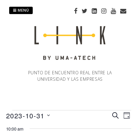
Saltar
al
MENÚ
contenido
PUNTO DE ENCUENTRO REAL ENTRE LA
UNIVERSIDAD Y LAS EMPRESAS
Eventos
2023-10-31
Naveg
Na
BUSCAR
DÍA
Selecciona
de
10:00 am
de
en
la