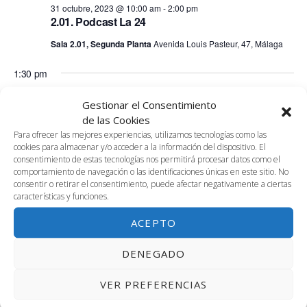
fecha.
vis
31 octubre, 2023 @ 10:00 am
-
2:00 pm
búsq
2.01. Podcast La 24
31
de
Sala 2.01, Segunda Planta
Avenida Louis Pasteur, 47, Málaga
y
octubre,
Ev
1:30 pm
vistas
2023
Gestionar el Consentimiento
de
de las Cookies
Para ofrecer las mejores experiencias, utilizamos tecnologías como las
Event
cookies para almacenar y/o acceder a la información del dispositivo. El
consentimiento de estas tecnologías nos permitirá procesar datos como el
comportamiento de navegación o las identificaciones únicas en este sitio. No
consentir o retirar el consentimiento, puede afectar negativamente a ciertas
características y funciones.
ACEPTO
DENEGADO
VER PREFERENCIAS
31 octubre, 2023 @ 1:30 pm
-
3:30 pm
3.01 Visita alumnos Fisioterapia