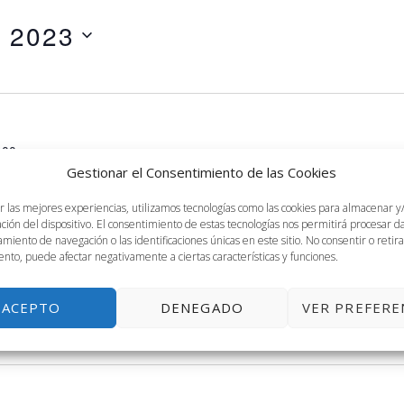
, 2023
:00 pm
acional de Investigación en
Gestionar el Consentimiento de las Cookies
EM-ACEDE
r las mejores experiencias, utilizamos tecnologías como las cookies para almacenar y
ación del dispositivo. El consentimiento de estas tecnologías nos permitirá procesar 
miento de navegación o las identificaciones únicas en este sitio. No consentir o retira
1+3.02+CW
nto, puede afectar negativamente a ciertas características y funciones.
.02+CW, del 21 al 23 de septiembre VIII Workshop
n emprendimiento GEM-ACEDE
ACEPTO
DENEGADO
VER PREFERE