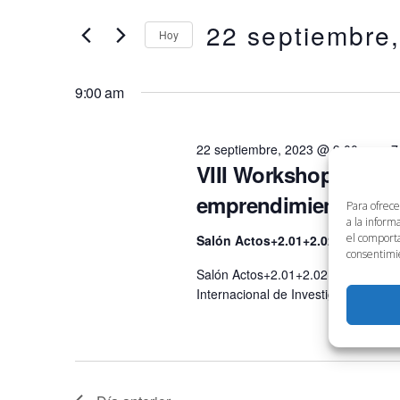
en
clave.
22 septiembre
búsqueda
Hoy
22
Busca
Eventos
Selecciona
y
para
la
septiembre,
9:00 am
la
fecha.
vistas
palabra
2023
clave.
22 septiembre, 2023 @ 9:00 am
-
7
de
VIII Workshop Intern
emprendimiento G
Eventos
Para ofrece
a la inform
el comporta
Salón Actos+2.01+2.02+2.04+3.0
consentimie
Salón Actos+2.01+2.02+2.04+3.01+3
Internacional de Investigación e