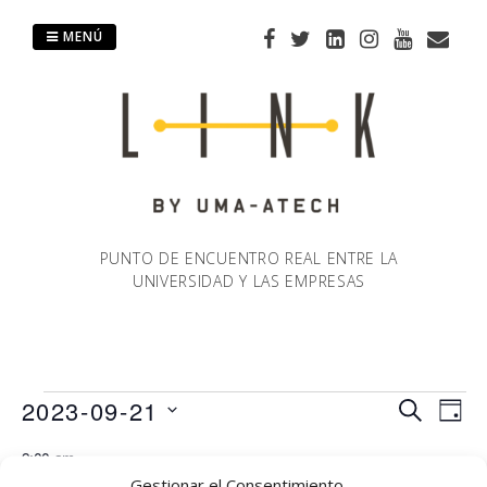
Saltar
al
MENÚ
contenido
PUNTO DE ENCUENTRO REAL ENTRE LA
UNIVERSIDAD Y LAS EMPRESAS
Eventos
2023-09-21
Naveg
Na
BUSCAR
DÍA
Selecciona
de
9:00 am
de
en
la
Gestionar el Consentimiento