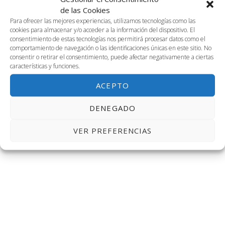
fecha.
vis
21 septiembre, 2023 @ 9:00 am
-
7:00 pm
de las Cookies
búsq
VIII Workshop Internacional de Investigación en
21
Para ofrecer las mejores experiencias, utilizamos tecnologías como las
de
emprendimiento GEM-ACEDE
cookies para almacenar y/o acceder a la información del dispositivo. El
y
consentimiento de estas tecnologías nos permitirá procesar datos como el
septiembre,
Salón Actos+2.01+2.02+2.04+3.01+3.02+CW
Ev
comportamiento de navegación o las identificaciones únicas en este sitio. No
consentir o retirar el consentimiento, puede afectar negativamente a ciertas
vistas
características y funciones.
2023
de
ACEPTO
Día anterior
Siguiente día
Event
DENEGADO
SUSCRIBIRSE AL CALENDARIO
VER PREFERENCIAS