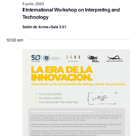
fecha.
vis
5 junio, 2023
búsq
II International Workshop on Interpreting and
5
de
Technology
y
junio,
Salón de Actos+Sala 3.01
Ev
vistas
10:00 am
2023
de
Event