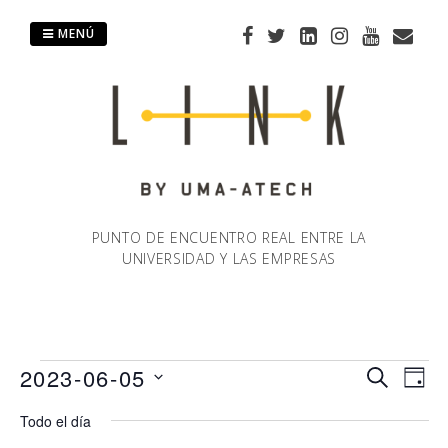
Saltar
al
MENÚ
contenido
PUNTO DE ENCUENTRO REAL ENTRE LA
UNIVERSIDAD Y LAS EMPRESAS
Eventos
2023-06-05
Naveg
Na
BUSCAR
DÍA
Selecciona
de
Todo el día
de
en
la