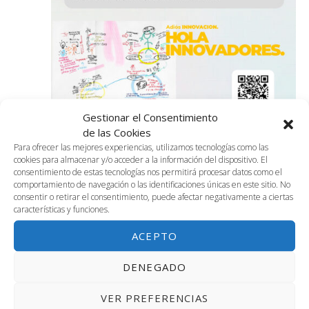
Gestionar el Consentimiento
de las Cookies
Para ofrecer las mejores experiencias, utilizamos tecnologías como las
cookies para almacenar y/o acceder a la información del dispositivo. El
5 junio, 2023 @ 10:00 am
-
2:00 pm
consentimiento de estas tecnologías nos permitirá procesar datos como el
CW. La era de la Innovación
comportamiento de navegación o las identificaciones únicas en este sitio. No
consentir o retirar el consentimiento, puede afectar negativamente a ciertas
Coworking, 4ª planta de Link by UMA
características y funciones.
4:00 pm
ACEPTO
5 junio, 2023 @ 4:00 pm
-
7:00 pm
DENEGADO
2.01 Reunión del Club de Hipócrates
VER PREFERENCIAS
Sala 2.01, Segunda Planta
Avenida Louis Pasteur, 47, Málaga