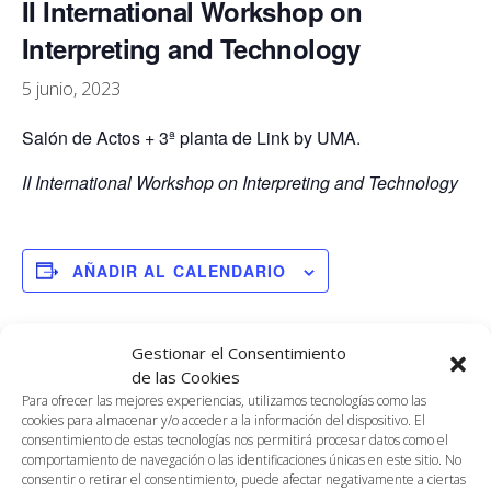
II International Workshop on
Interpreting and Technology
5 junio, 2023
Salón de Actos + 3ª planta de Link by UMA.
II International Workshop on Interpreting and Technology
AÑADIR AL CALENDARIO
Gestionar el Consentimiento
DETALLES
ORGANIZADOR
de las Cookies
Gloria Corpas Pastor.
Fecha:
Para ofrecer las mejores experiencias, utilizamos tecnologías como las
Traducción e Interpretación
cookies para almacenar y/o acceder a la información del dispositivo. El
5 junio, 2023
consentimiento de estas tecnologías nos permitirá procesar datos como el
UMA
comportamiento de navegación o las identificaciones únicas en este sitio. No
Teléfono
consentir o retirar el consentimiento, puede afectar negativamente a ciertas