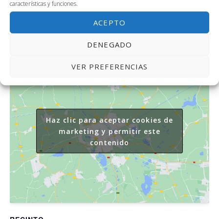
952133409, 952133419
características y funciones.
Correo electrónico
ACEPTO
gcorpas@uma.es;
director.itm@uma.es
DENEGADO
VER PREFERENCIAS
Haz clic para aceptar cookies de
marketing y permitir este
contenido