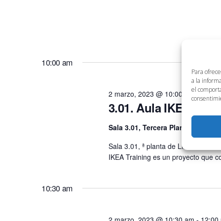
10:00 am
Para ofrece
a la inform
el comporta
2 marzo, 2023 @ 10:00 am
-
2:00 
consentimie
3.01. Aula IKEA Tra
Sala 3.01, Tercera Planta
Avenida 
Sala 3.01, ª planta de Link, de 10 
IKEA Training es un proyecto que c
10:30 am
2 marzo, 2023 @ 10:30 am
-
12:00