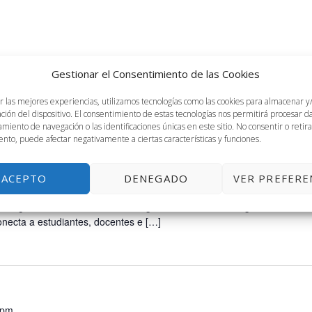
Gestionar el Consentimiento de las Cookies
r las mejores experiencias, utilizamos tecnologías como las cookies para almacenar y
ación del dispositivo. El consentimiento de estas tecnologías nos permitirá procesar 
miento de navegación o las identificaciones únicas en este sitio. No consentir o retira
pm
nto, puede afectar negativamente a ciertas características y funciones.
ining UMA
ACEPTO
DENEGADO
VER PREFERE
Louis Pasteur, 47, Málaga
a 14h ¿Qué es el Aula IKEA Training Universidad de Málaga?
onecta a estudiantes, docentes e […]
 pm