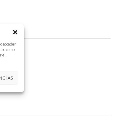
/o acceder
datos como
r el
NCIAS