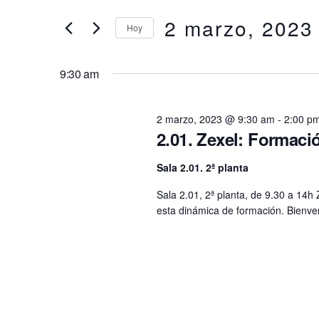
en
clave.
2 marzo, 2023
búsqueda
Hoy
2
Busca
Eventos
Selecciona
y
para
la
marzo,
9:30 am
la
fecha.
vistas
palabra
2023
clave.
2 marzo, 2023 @ 9:30 am
-
2:00 p
de
2.01. Zexel: Formaci
Eventos
Sala 2.01. 2ª planta
Sala 2.01, 2ª planta, de 9.30 a 14h
esta dinámica de formación. Bienve