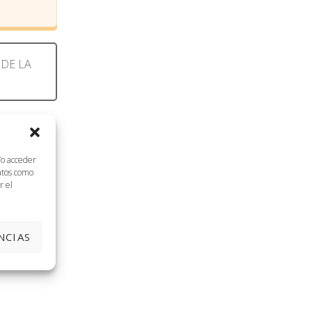
 DE LA
/o acceder
datos como
sidad de
r el
 esta
NCIAS
la