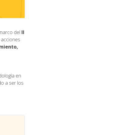
 marco del
II
e acciones
imiento,
dología en
do a ser los