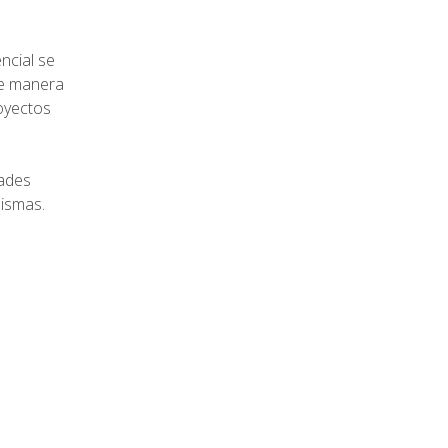
ncial se
de manera
royectos
dades
mismas.