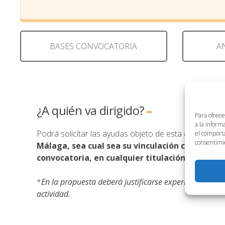
BASES CONVOCATORIA
A
¿A quién va dirigido?
Para ofrece
a la inform
Podrá solicitar las ayudas objeto de esta convocato
el comporta
consentimie
Málaga, sea cual sea su vinculación con la mis
convocatoria, en cualquier titulación oficial d
*
En la propuesta deberá justificarse experiencia form
actividad.