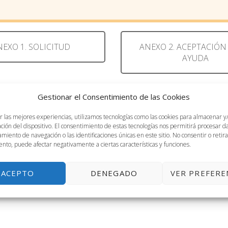
NEXO 1. SOLICITUD
ANEXO 2. ACEPTACIÓN
AYUDA
Gestionar el Consentimiento de las Cookies
r las mejores experiencias, utilizamos tecnologías como las cookies para almacenar y
ación del dispositivo. El consentimiento de estas tecnologías nos permitirá procesar 
ria
cualquier miembro del Personal Docente de la Univer
miento de navegación o las identificaciones únicas en este sitio. No consentir o retira
nto, puede afectar negativamente a ciertas características y funciones.
ma y que imparta docencia en el período de ejecución de
e la Universidad de Málaga
.
ACEPTO
DENEGADO
VER PREFERE
ativa en relación con las competencias sobre las que se propone 