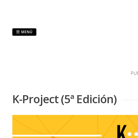
Saltar
al
contenido
MENÚ
PU
K-Project (5ª Edición)