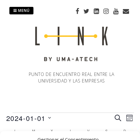
Saltar
al
MENÚ
contenido
PUNTO DE ENCUENTRO REAL ENTRE LA
UNIVERSIDAD Y LAS EMPRESAS
Eventos
2024-01-01
Naveg
Na
BUSCAR
MES
Selecciona
de
L
LUNES
M
MARTES
X
MIÉRCOLES
J
JUEVES
V
VIERNES
S
SÁBADO
D
DOMIN
Calendario
de
la
Gestionar el Consentimiento