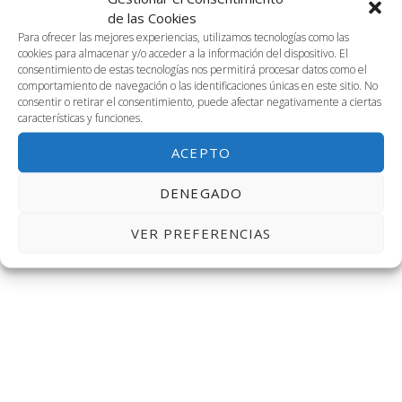
0
0
0
0
0
0
0
fecha.
1
2
3
4
5
6
7
vis
de las Cookies
de
búsq
eventos
eventos
eventos
eventos
eventos
eventos
event
0
1
1
0
1
0
0
8
9
10
11
12
13
14
Para ofrecer las mejores experiencias, utilizamos tecnologías como las
de
cookies para almacenar y/o acceder a la información del dispositivo. El
eventos
evento
evento
eventos
evento
eventos
evento
Eventos
y
0
4
1
3
0
0
0
15
16
17
18
19
20
21
consentimiento de estas tecnologías nos permitirá procesar datos como el
Ev
comportamiento de navegación o las identificaciones únicas en este sitio. No
eventos
eventos
evento
eventos
eventos
eventos
evento
1
2
4
3
4
0
0
22
23
24
25
26
27
28
consentir o retirar el consentimiento, puede afectar negativamente a ciertas
vistas
características y funciones.
evento
eventos
eventos
eventos
eventos
eventos
evento
1
0
2
0
1
0
0
29
30
31
1
2
3
4
de
ACEPTO
evento
eventos
eventos
eventos
evento
eventos
event
Dic
Este mes
Feb
Event
DENEGADO
VER PREFERENCIAS
SUSCRIBIRSE AL CALENDARIO