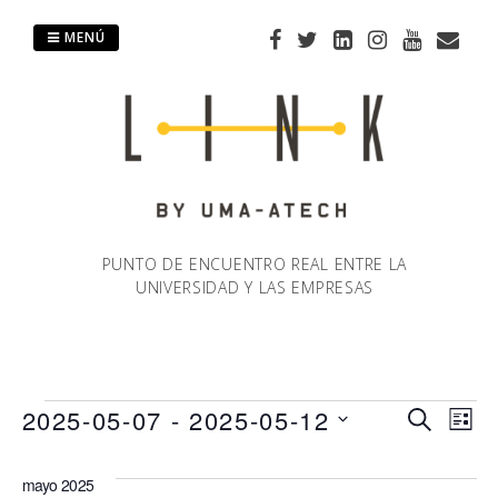
Saltar
al
MENÚ
contenido
PUNTO DE ENCUENTRO REAL ENTRE LA
UNIVERSIDAD Y LAS EMPRESAS
Eventos
2025-05-07
 - 
2025-05-12
Naveg
Na
BUSCAR
LIST
Selecciona
de
de
la
mayo 2025