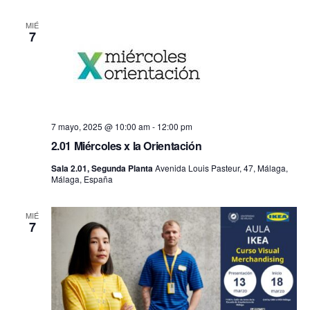
fecha.
vis
búsq
MIÉ
7
de
y
Ev
vistas
de
7 mayo, 2025 @ 10:00 am
-
12:00 pm
2.01 Miércoles x la Orientación
Event
Sala 2.01, Segunda Planta
Avenida Louis Pasteur, 47, Málaga,
Málaga, España
MIÉ
7