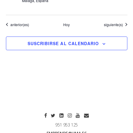
Málaga, España
Eventos
Eventos
anterior(es)
Hoy
siguiente(s)
SUSCRIBIRSE AL CALENDARIO
951 953 125