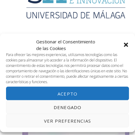
Gestionar el Consentimiento
8 mayo, 2025 @ 4:00 pm
-
8:00 pm
de las Cookies
2.01. Programa de Innovación Docente
Para ofrecer las mejores experiencias, utilizamos tecnologías como las
cookies para almacenar y/o acceder a la información del dispositivo. El
consentimiento de estas tecnologías nos permitirá procesar datos como el
VIE
comportamiento de navegación o las identificaciones únicas en este sitio. No
9
consentir o retirar el consentimiento, puede afectar negativamente a ciertas
características y funciones.
ACEPTO
DENEGADO
VER PREFERENCIAS