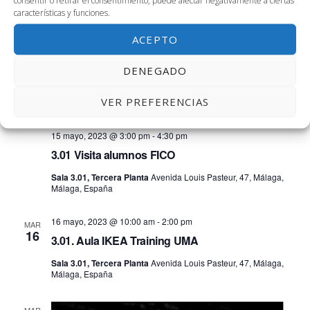
2.01. AIESEC. Reunión de equipo
características y funciones.
Sala 2.01, Segunda Planta
Avenida Louis Pasteur, 47, Málaga,
ACEPTO
Málaga, España
DENEGADO
LUN
15
VER PREFERENCIAS
15 mayo, 2023 @ 3:00 pm
-
4:30 pm
3.01 Visita alumnos FICO
Sala 3.01, Tercera Planta
Avenida Louis Pasteur, 47, Málaga,
Málaga, España
16 mayo, 2023 @ 10:00 am
-
2:00 pm
MAR
16
3.01. Aula IKEA Training UMA
Sala 3.01, Tercera Planta
Avenida Louis Pasteur, 47, Málaga,
Málaga, España