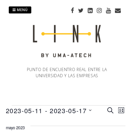
Saltar
al
MENÚ
contenido
PUNTO DE ENCUENTRO REAL ENTRE LA
UNIVERSIDAD Y LAS EMPRESAS
Eventos
2023-05-11
 - 
2023-05-17
Naveg
Na
BUSCAR
LIST
Selecciona
de
de
la
mayo 2023