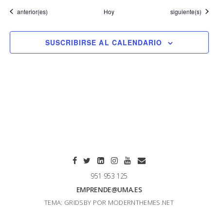
Eventos
Eventos
anterior(es)
Hoy
siguiente(s)
SUSCRIBIRSE AL CALENDARIO
951 953 125
EMPRENDE@UMA.ES
TEMA: GRIDSBY POR
MODERNTHEMES.NET