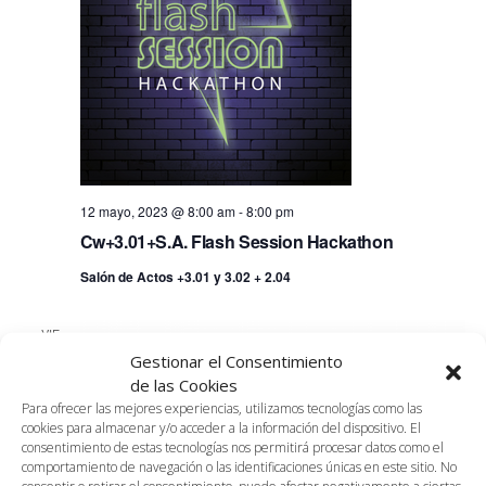
12 mayo, 2023 @ 8:00 am
-
8:00 pm
Cw+3.01+S.A. Flash Session Hackathon
Salón de Actos +3.01 y 3.02 + 2.04
VIE
12
Gestionar el Consentimiento
de las Cookies
Para ofrecer las mejores experiencias, utilizamos tecnologías como las
cookies para almacenar y/o acceder a la información del dispositivo. El
consentimiento de estas tecnologías nos permitirá procesar datos como el
comportamiento de navegación o las identificaciones únicas en este sitio. No
12 mayo, 2023 @ 3:00 pm
-
7:00 pm
consentir o retirar el consentimiento, puede afectar negativamente a ciertas