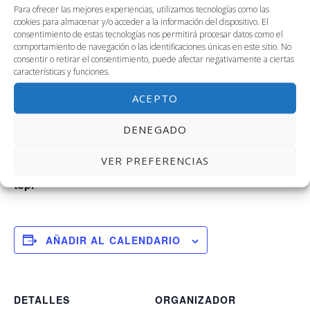
Flash Session Hackathon.
la mayor experiencia de
Para ofrecer las mejores experiencias, utilizamos tecnologías como las
creación de ideas emprendedoras
de la Universidad
cookies para almacenar y/o acceder a la información del dispositivo. El
de Málaga.
consentimiento de estas tecnologías nos permitirá procesar datos como el
comportamiento de navegación o las identificaciones únicas en este sitio. No
consentir o retirar el consentimiento, puede afectar negativamente a ciertas
El
Hackathon
en el que poner a prueba todo lo que
características y funciones.
sabes, un
evento presencial de 3 días
para aprender
juntos de forma práctica como se transforman las mejores
ACEPTO
ideas en proyectos innovadores. Dependiendo de tus
DENEGADO
intereses y cualidades crearemos equipos
multidisciplinares de coocreación, donde
dar forma a las
VER PREFERENCIAS
mejores ideas del grupo con la ayuda de expertos
top.
AÑADIR AL CALENDARIO
DETALLES
ORGANIZADOR