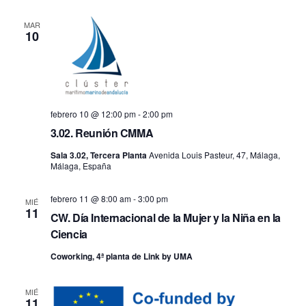
fecha.
vis
búsq
MAR
10
de
y
Ev
vistas
de
febrero 10 @ 12:00 pm
-
2:00 pm
3.02. Reunión CMMA
Event
Sala 3.02, Tercera Planta
Avenida Louis Pasteur, 47, Málaga,
Málaga, España
febrero 11 @ 8:00 am
-
3:00 pm
MIÉ
11
CW. Día Internacional de la Mujer y la Niña en la
Ciencia
Coworking, 4ª planta de Link by UMA
MIÉ
11