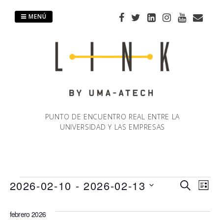
Saltar
al
MENÚ
contenido
PUNTO DE ENCUENTRO REAL ENTRE LA
UNIVERSIDAD Y LAS EMPRESAS
Eventos
2026-02-10
 - 
2026-02-13
Naveg
Na
BUSCAR
LIST
Selecciona
de
de
la
febrero 2026