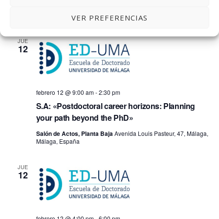
Salas 3.01 + 3.02, Tercera Planta
Avenida Louis Pasteur, 47,
Málaga, Málaga, España
VER PREFERENCIAS
JUE
12
febrero 12 @ 9:00 am
-
2:30 pm
S.A: «Postdoctoral career horizons: Planning
your path beyond the PhD»
Salón de Actos, Planta Baja
Avenida Louis Pasteur, 47, Málaga,
Málaga, España
JUE
12
febrero 12 @ 4:00 pm
-
6:00 pm