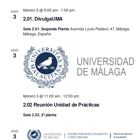
fecha.
vis
búsq
febrero 3 @ 9:00 am
-
1:00 pm
MAR
3
de
2.01. DivulgaUMA
y
Sala 2.01, Segunda Planta
Avenida Louis Pasteur, 47, Málaga,
Ev
Málaga, España
vistas
MAR
de
3
Event
febrero 3 @ 11:00 am
-
12:00 pm
2.02 Reunión Unidad de Prácticas
Sala 2.02, 2ª planta
MAR
3