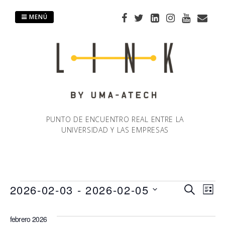
Saltar
al
MENÚ
contenido
PUNTO DE ENCUENTRO REAL ENTRE LA
UNIVERSIDAD Y LAS EMPRESAS
Eventos
2026-02-03
 - 
2026-02-05
Naveg
Na
BUSCAR
LIST
Selecciona
de
de
la
febrero 2026