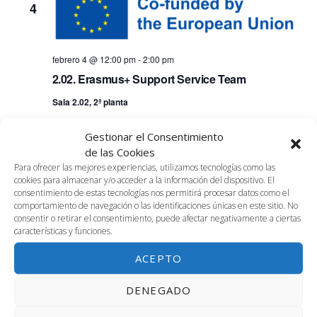
4
febrero 4 @ 12:00 pm
-
2:00 pm
2.02. Erasmus+ Support Service Team
Sala 2.02, 2ª planta
Gestionar el Consentimiento
MIÉ
4
de las Cookies
Para ofrecer las mejores experiencias, utilizamos tecnologías como las
cookies para almacenar y/o acceder a la información del dispositivo. El
consentimiento de estas tecnologías nos permitirá procesar datos como el
comportamiento de navegación o las identificaciones únicas en este sitio. No
febrero 4 @ 4:00 pm
-
6:00 pm
consentir o retirar el consentimiento, puede afectar negativamente a ciertas
características y funciones.
S.A. Microcredencial «Enhancing the Quality of
Academic Writing»
ACEPTO
Salón de Actos, Planta Baja
Avenida Louis Pasteur, 47, Málaga,
Málaga, España
DENEGADO