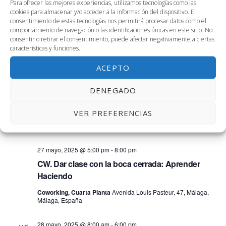
Para ofrecer las mejores experiencias, utilizamos tecnologías como las
cookies para almacenar y/o acceder a la información del dispositivo. El
MAR
consentimiento de estas tecnologías nos permitirá procesar datos como el
27
comportamiento de navegación o las identificaciones únicas en este sitio. No
consentir o retirar el consentimiento, puede afectar negativamente a ciertas
características y funciones.
ACEPTO
DENEGADO
VER PREFERENCIAS
27 mayo, 2025 @ 5:00 pm
-
8:00 pm
CW. Dar clase con la boca cerrada: Aprender
Haciendo
Coworking, Cuarta Planta
Avenida Louis Pasteur, 47, Málaga,
Málaga, España
28 mayo, 2025 @ 8:00 am
-
6:00 pm