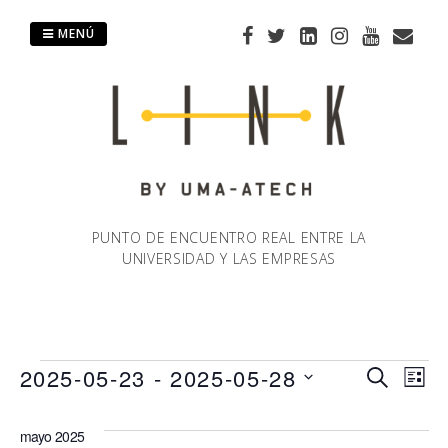
Saltar
al
MENÚ
contenido
PUNTO DE ENCUENTRO REAL ENTRE LA
UNIVERSIDAD Y LAS EMPRESAS
Eventos
2025-05-23
 - 
2025-05-28
Naveg
Na
BUSCAR
LIST
Selecciona
de
de
la
mayo 2025