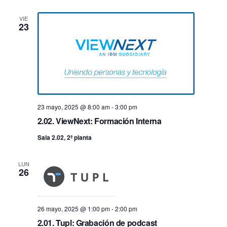
fecha.
vis
búsq
VIE
23
de
y
Ev
vistas
de
23 mayo, 2025 @ 8:00 am
-
3:00 pm
Event
2.02. ViewNext: Formación Interna
Sala 2.02, 2ª planta
LUN
26
26 mayo, 2025 @ 1:00 pm
-
2:00 pm
2.01. Tupl: Grabación de podcast