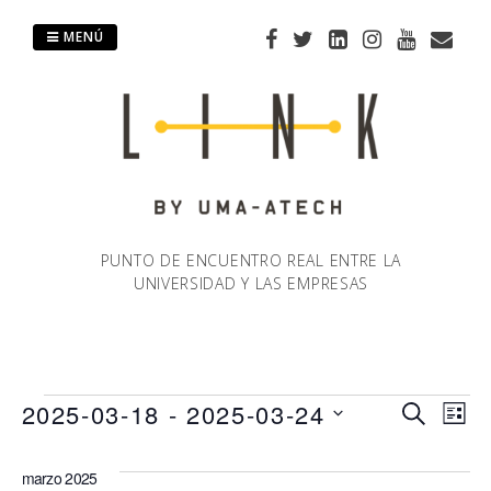
Saltar
al
MENÚ
contenido
PUNTO DE ENCUENTRO REAL ENTRE LA
UNIVERSIDAD Y LAS EMPRESAS
Eventos
2025-03-18
 - 
2025-03-24
Naveg
Na
BUSCAR
LIST
Selecciona
de
de
la
marzo 2025