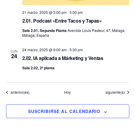
21 marzo, 2025 @ 3:00 pm
-
5:00 pm
2.01. Podcast «Entre Tacos y Tapas»
Sala 2.01, Segunda Planta
Avenida Louis Pasteur, 47, Málaga,
Málaga, España
24 marzo, 2025 @ 9:00 am
-
5:30 pm
LUN
24
2.02. IA aplicada a Márketing y Ventas
Sala 2.02, 2ª planta
Eventos
Eventos
anterior(es)
Hoy
siguiente(s)
SUSCRIBIRSE AL CALENDARIO