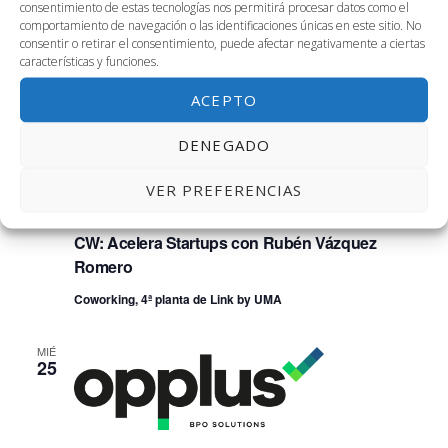
consentimiento de estas tecnologías nos permitirá procesar datos como el
Coworking, Cuarta Planta
Avenida Louis Pasteur, 47, Málaga,
comportamiento de navegación o las identificaciones únicas en este sitio. No
Málaga, España
consentir o retirar el consentimiento, puede afectar negativamente a ciertas
características y funciones.
MAR
ACEPTO
24
DENEGADO
VER PREFERENCIAS
24 septiembre, 2024 @ 5:00 pm
-
8:30 pm
CW: Acelera Startups con Rubén Vázquez
Romero
Coworking, 4ª planta de Link by UMA
MIÉ
25