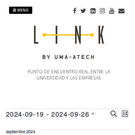
Saltar
al
MENÚ
contenido
PUNTO DE ENCUENTRO REAL ENTRE LA
UNIVERSIDAD Y LAS EMPRESAS
Eventos
2024-09-19
 - 
2024-09-26
Naveg
Na
BUSCAR
LIST
Selecciona
de
de
la
septiembre 2024