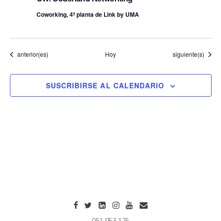
Coworking, 4ª planta de Link by UMA
Eventos
Eventos
anterior(es)
Hoy
siguiente(s)
SUSCRIBIRSE AL CALENDARIO
951 953 125