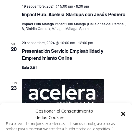
19 septiembre, 2024 @ 5:00 pm
-
8:30 pm
Impact Hub. Acelera Startups con Jesús Pedrero
Impact Hub Málaga
Impact Hub Málaga (Callejones del Perchel,
8, Distrito Centro), Málaga, Málaga, Spain
20 septiembre, 2024 @ 10:00 am
-
12:00 pm
VIE
20
Presentación Servicio Empleabilidad y
Emprendimiento Online
Sala 2.01
LUN
23
Gestionar el Consentimiento
de las Cookies
23 septiembre, 2024 @ 5:00 pm
-
8:30 pm
Para ofrecer las mejores experiencias, utilizamos tecnologías como las
CW: Acelera Startups con Laura Melgar Otero
cookies para almacenar y/o acceder a la información del dispositivo. El