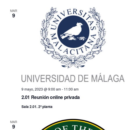
fecha.
vis
búsq
MAR
9
de
y
Ev
vistas
de
Event
9 mayo, 2023 @ 9:00 am
-
11:00 am
2.01 Reunión online privada
Sala 2.01. 2ª planta
MAR
9