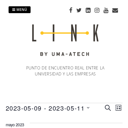
Saltar
al
MENÚ
contenido
PUNTO DE ENCUENTRO REAL ENTRE LA
UNIVERSIDAD Y LAS EMPRESAS
Eventos
2023-05-09
 - 
2023-05-11
Naveg
Na
BUSCAR
LIST
Selecciona
de
de
la
mayo 2023