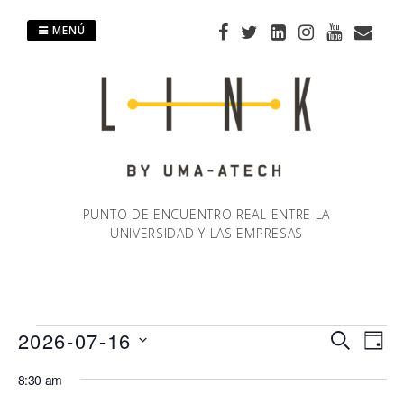
Saltar
al
MENÚ
contenido
PUNTO DE ENCUENTRO REAL ENTRE LA
UNIVERSIDAD Y LAS EMPRESAS
Eventos
2026-07-16
Naveg
Na
BUSCAR
DÍA
Selecciona
de
8:30 am
de
en
la