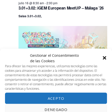
fecha.
vis
julio 16 @ 8:30 am
-
2:00 pm
búsq
3.01+3.02: iGEM European MeetUP – Málaga ’26
16
de
Salas 3.01+3.02,
y
julio,
Ev
vistas
2026
de
Event
Gestionar el Consentimiento
de las Cookies
Para ofrecer las mejores experiencias, utilizamos tecnologías como las
cookies para almacenar y/o acceder a la información del dispositivo. El
consentimiento de estas tecnologías nos permitirá procesar datos como el
comportamiento de navegación o las identificaciones únicas en este sitio. No
consentir o retirar el consentimiento, puede afectar negativamente a ciertas
características y funciones.
julio 16 @ 8:30 am
-
2:30 pm
ACEPTO
S.A+2.02: Cursos Verano UMA 2026: Innovación
tecnológica. Tecnologías estratégicas para
DENEGADO