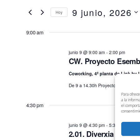
en
clave.
9 junio, 2026
búsqueda
Hoy
9
Busca
Eventos
Selecciona
y
para
la
junio,
9:00 am
la
fecha.
vistas
palabra
2026
clave.
junio 9 @ 9:00 am
-
2:00 pm
de
CW. Proyecto Esemb
Eventos
Coworking, 4ª planta de Link by
De 9 a 14.30h Proyecto Esembrando
Para ofrece
a la inform
4:30 pm
el comporta
consentimie
junio 9 @ 4:30 pm
-
5:30 pm
2.01. Diverxia