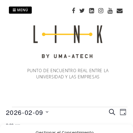
Saltar
al
MENÚ
contenido
PUNTO DE ENCUENTRO REAL ENTRE LA
UNIVERSIDAD Y LAS EMPRESAS
Eventos
2026-02-09
Naveg
Na
BUSCAR
DÍA
Selecciona
de
9:00 am
de
en
la
Gestionar el Consentimiento