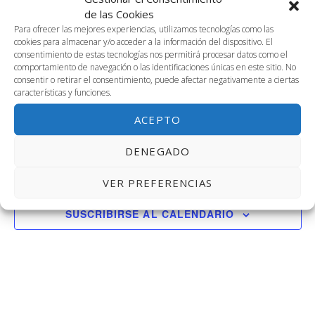
fecha.
vis
de las Cookies
búsq
9
Para ofrecer las mejores experiencias, utilizamos tecnologías como las
de
cookies para almacenar y/o acceder a la información del dispositivo. El
y
consentimiento de estas tecnologías nos permitirá procesar datos como el
febrero,
Ev
comportamiento de navegación o las identificaciones únicas en este sitio. No
febrero 9 @ 9:00 am
-
2:00 pm
consentir o retirar el consentimiento, puede afectar negativamente a ciertas
vistas
2.01. Soludable: Reunión Grupo Estratégico
características y funciones.
2026
Sala 2.01, Segunda Planta
Avenida Louis Pasteur, 47, Málaga
de
ACEPTO
Event
DENEGADO
Día anterior
Siguiente día
VER PREFERENCIAS
SUSCRIBIRSE AL CALENDARIO