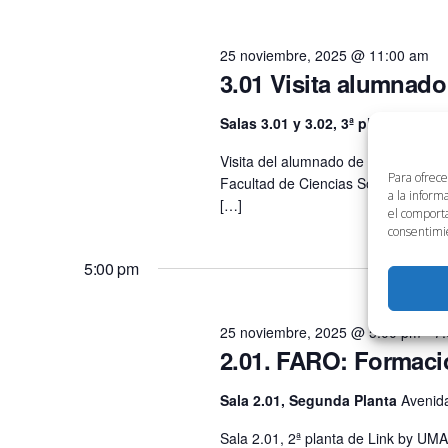
25 noviembre, 2025 @ 11:00 am
3.01 Visita alumnado
Salas 3.01 y 3.02, 3ª planta
Visita del alumnado de la asignatur
Para ofrece
Facultad de Ciencias Sociales y de
a la inform
[…]
el comporta
consentimie
5:00 pm
25 noviembre, 2025 @ 5:00 pm
-
7
2.01. FARO: Formaci
Sala 2.01, Segunda Planta
Avenida
Sala 2.01, 2ª planta de Link by UMA