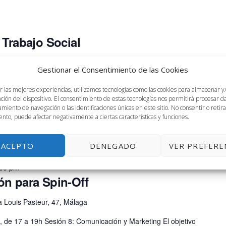
 Trabajo Social
Gestionar el Consentimiento de las Cookies
a Nuevos campos de intervención del Trabajo Social de la
r las mejores experiencias, utilizamos tecnologías como las cookies para almacenar y
l Trabajo, desde donde se está profundizando en los campos
ación del dispositivo. El consentimiento de estas tecnologías nos permitirá procesar 
miento de navegación o las identificaciones únicas en este sitio. No consentir o retira
nto, puede afectar negativamente a ciertas características y funciones.
ACEPTO
DENEGADO
VER PREFERE
:00 pm
ón para Spin-Off
 Louis Pasteur, 47, Málaga
, de 17 a 19h Sesión 8: Comunicación y Marketing El objetivo