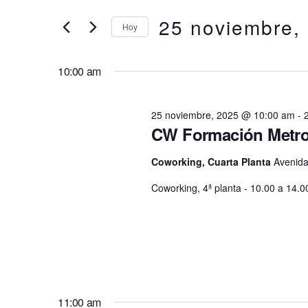
en
clave.
25 noviembre,
búsqueda
Hoy
25
Busca
Eventos
Selecciona
y
para
la
noviembre,
10:00 am
la
fecha.
vistas
palabra
2025
clave.
25 noviembre, 2025 @ 10:00 am
-
de
CW Formación Metro
Eventos
Coworking, Cuarta Planta
Avenida
Coworking, 4ª planta - 10.00 a 14.
11:00 am