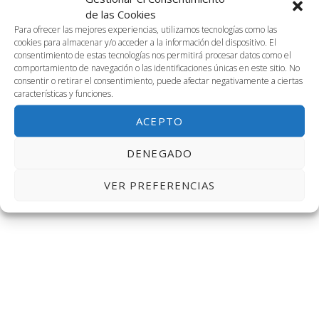
2025-08-01
Naveg
Na
BUSCAR
de las Cookies
DÍA
1
Selecciona
Para ofrecer las mejores experiencias, utilizamos tecnologías como las
de
de
cookies para almacenar y/o acceder a la información del dispositivo. El
la
Día anterior
Siguiente día
consentimiento de estas tecnologías nos permitirá procesar datos como el
fecha.
agosto,
vis
comportamiento de navegación o las identificaciones únicas en este sitio. No
búsq
consentir o retirar el consentimiento, puede afectar negativamente a ciertas
características y funciones.
de
2025
SUSCRIBIRSE AL CALENDARIO
y
ACEPTO
Ev
vistas
DENEGADO
de
VER PREFERENCIAS
Event