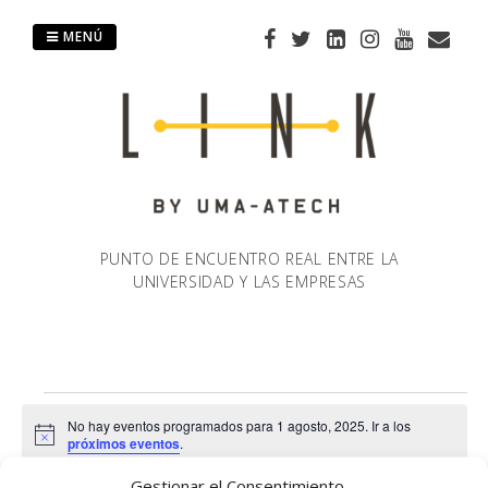
Saltar
al
MENÚ
contenido
PUNTO DE ENCUENTRO REAL ENTRE LA
UNIVERSIDAD Y LAS EMPRESAS
Eventos
No hay eventos programados para 1 agosto, 2025. Ir a los
Aviso
próximos eventos
.
en
Gestionar el Consentimiento