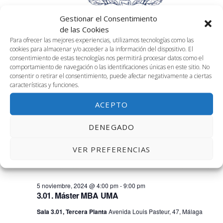
Gestionar el Consentimiento
de las Cookies
Para ofrecer las mejores experiencias, utilizamos tecnologías como las
cookies para almacenar y/o acceder a la información del dispositivo. El
consentimiento de estas tecnologías nos permitirá procesar datos como el
5 noviembre, 2024 @ 9:30 am
-
12:00 pm
comportamiento de navegación o las identificaciones únicas en este sitio. No
2.02 Reunión Tribunal UTG UMA
consentir o retirar el consentimiento, puede afectar negativamente a ciertas
características y funciones.
Sala 2.02, 2ª planta
ACEPTO
4:00 pm
DENEGADO
VER PREFERENCIAS
5 noviembre, 2024 @ 4:00 pm
-
9:00 pm
3.01. Máster MBA UMA
Sala 3.01, Tercera Planta
Avenida Louis Pasteur, 47, Málaga