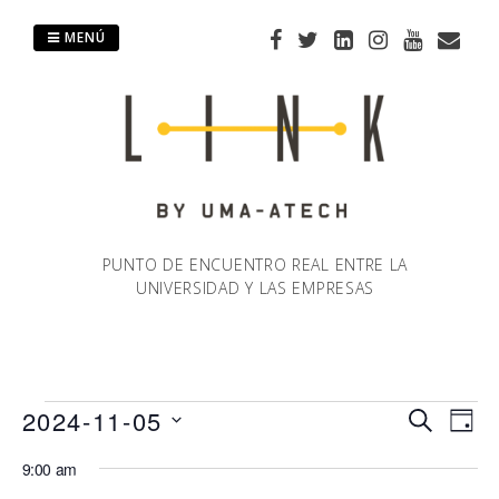
Saltar
al
MENÚ
contenido
PUNTO DE ENCUENTRO REAL ENTRE LA
UNIVERSIDAD Y LAS EMPRESAS
Eventos
2024-11-05
Naveg
Na
BUSCAR
DÍA
Selecciona
de
9:00 am
de
en
la