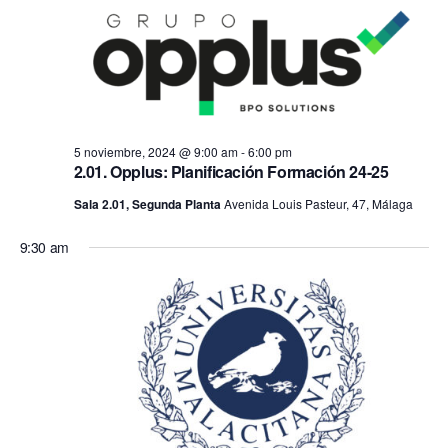
fecha.
vis
búsq
5
de
y
noviembre,
Ev
vistas
2024
5 noviembre, 2024 @ 9:00 am
-
6:00 pm
de
2.01. Opplus: Planificación Formación 24-25
Sala 2.01, Segunda Planta
Avenida Louis Pasteur, 47, Málaga
Event
9:30 am