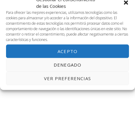
2024-09-01
Naveg
Na
BUSCAR
de las Cookies
DÍA
1
Selecciona
Para ofrecer las mejores experiencias, utilizamos tecnologías como las
de
de
cookies para almacenar y/o acceder a la información del dispositivo. El
la
Día anterior
Siguiente día
consentimiento de estas tecnologías nos permitirá procesar datos como el
fecha.
septiembre,
vis
comportamiento de navegación o las identificaciones únicas en este sitio. No
búsq
consentir o retirar el consentimiento, puede afectar negativamente a ciertas
características y funciones.
de
2024
SUSCRIBIRSE AL CALENDARIO
y
ACEPTO
Ev
vistas
DENEGADO
de
VER PREFERENCIAS
Event