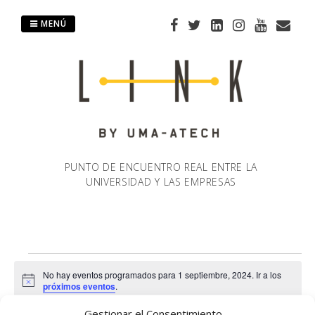
Saltar
al
MENÚ
contenido
PUNTO DE ENCUENTRO REAL ENTRE LA
UNIVERSIDAD Y LAS EMPRESAS
Eventos
No hay eventos programados para 1 septiembre, 2024. Ir a los
Aviso
próximos eventos
.
en
Gestionar el Consentimiento