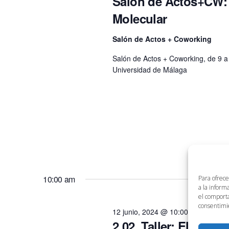
Salón de Actos+CW: 
Molecular
Salón de Actos + Coworking
Salón de Actos + Coworking, de 9 a
Universidad de Málaga
10:00 am
Para ofrece
a la inform
el comporta
consentimie
12 junio, 2024 @ 10:00 am
-
12:00
2.02. Taller: Elabor