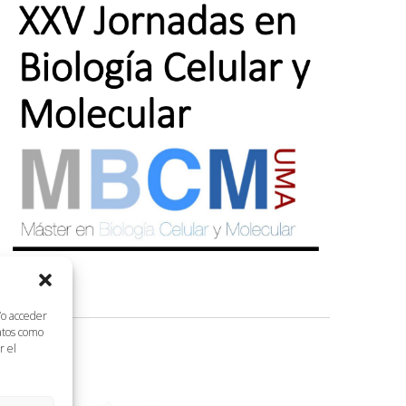
/o acceder
datos como
r el