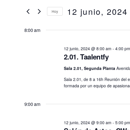
en
clave.
12 junio, 2024
búsqueda
Hoy
12
Busca
Eventos
Selecciona
y
para
la
junio,
8:00 am
la
fecha.
vistas
palabra
2024
clave.
12 junio, 2024 @ 8:00 am
-
4:00 p
de
2.01. Taalentfy
Eventos
Sala 2.01, Segunda Planta
Avenida
Sala 2.01, de 8 a 16h Reunión del 
formada por un equipo de apasionad
9:00 am
12 junio, 2024 @ 9:00 am
-
5:00 p