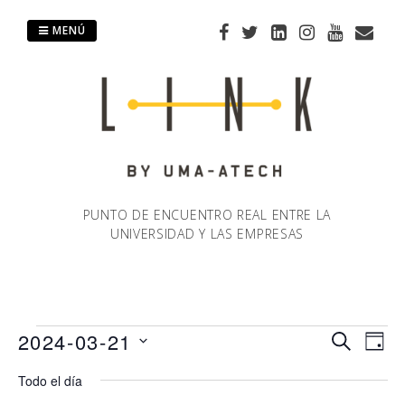
Saltar
al
MENÚ
contenido
PUNTO DE ENCUENTRO REAL ENTRE LA
UNIVERSIDAD Y LAS EMPRESAS
Eventos
2024-03-21
Naveg
Na
BUSCAR
DÍA
Selecciona
de
Todo el día
de
en
la