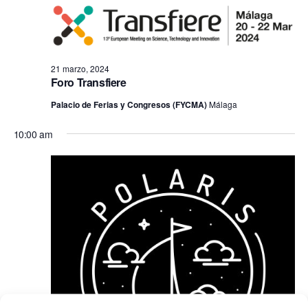
fecha.
vis
búsq
21
de
y
marzo,
Ev
21 marzo, 2024
Foro Transfiere
vistas
2024
Palacio de Ferias y Congresos (FYCMA)
Málaga
de
10:00 am
Event