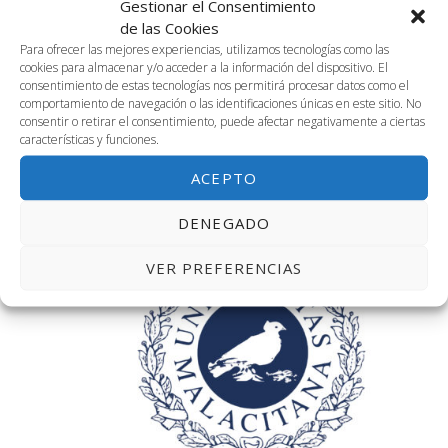
Gestionar el Consentimiento
de las Cookies
Para ofrecer las mejores experiencias, utilizamos tecnologías como las
cookies para almacenar y/o acceder a la información del dispositivo. El
consentimiento de estas tecnologías nos permitirá procesar datos como el
comportamiento de navegación o las identificaciones únicas en este sitio. No
consentir o retirar el consentimiento, puede afectar negativamente a ciertas
características y funciones.
21 marzo, 2024 @ 10:00 am
-
1:00 pm
2.01. Mesa Redonda Polaris Mentoring
ACEPTO
Sala 2.01, Segunda Planta
Avenida Louis Pasteur, 47, Málaga
DENEGADO
10:30 am
VER PREFERENCIAS