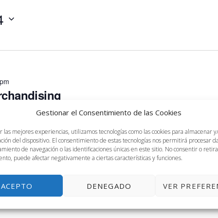
4
 pm
rchandising
Gestionar el Consentimiento de las Cookies
Louis Pasteur, 47, Málaga
r las mejores experiencias, utilizamos tecnologías como las cookies para almacenar y
, de 10 a 14h 2ª edición del curso de especialización en Visual
ación del dispositivo. El consentimiento de estas tecnologías nos permitirá procesar 
 IKEA Training, Universidad de Málaga Ikea.es/aulaikeauma
miento de navegación o las identificaciones únicas en este sitio. No consentir o retira
nto, puede afectar negativamente a ciertas características y funciones.
ACEPTO
DENEGADO
VER PREFERE