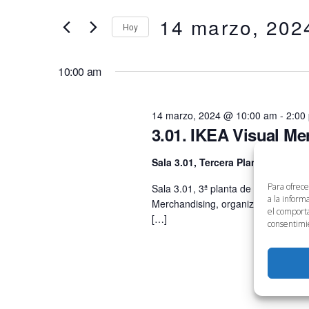
en
clave.
14 marzo, 202
búsqueda
Hoy
14
Busca
Eventos
Selecciona
y
para
la
marzo,
10:00 am
la
fecha.
vistas
palabra
2024
clave.
14 marzo, 2024 @ 10:00 am
-
2:00
de
3.01. IKEA Visual Me
Eventos
Sala 3.01, Tercera Planta
Avenida 
Para ofrece
Sala 3.01, 3ª planta de Link by UMA
a la inform
Merchandising, organizado por Aula
el comporta
[…]
consentimie