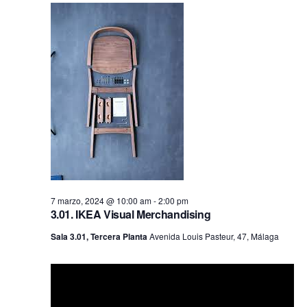
fecha.
vis
búsq
7
de
y
marzo,
Ev
vistas
2024
de
Event
7 marzo, 2024 @ 10:00 am
-
2:00 pm
3.01. IKEA Visual Merchandising
Sala 3.01, Tercera Planta
Avenida Louis Pasteur, 47, Málaga