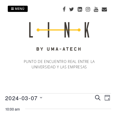
Saltar
al
MENÚ
contenido
PUNTO DE ENCUENTRO REAL ENTRE LA
UNIVERSIDAD Y LAS EMPRESAS
Eventos
2024-03-07
Naveg
Na
BUSCAR
DÍA
Selecciona
de
10:00 am
de
en
la