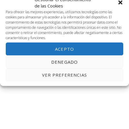
2023-12-23
Naveg
Na
BUSCAR
de las Cookies
DÍA
23
Selecciona
Para ofrecer las mejores experiencias, utilizamos tecnologías como las
de
de
cookies para almacenar y/o acceder a la información del dispositivo. El
la
Día anterior
Siguiente día
consentimiento de estas tecnologías nos permitirá procesar datos como el
fecha.
diciembre,
vis
comportamiento de navegación o las identificaciones únicas en este sitio. No
búsq
consentir o retirar el consentimiento, puede afectar negativamente a ciertas
características y funciones.
de
2023
SUSCRIBIRSE AL CALENDARIO
y
ACEPTO
Ev
vistas
DENEGADO
de
VER PREFERENCIAS
Event