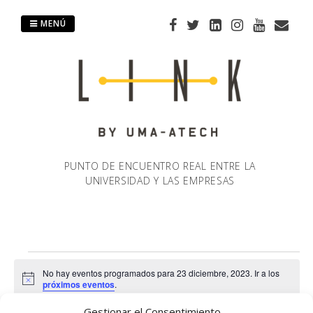
Saltar
al
MENÚ
contenido
PUNTO DE ENCUENTRO REAL ENTRE LA
UNIVERSIDAD Y LAS EMPRESAS
Eventos
No hay eventos programados para 23 diciembre, 2023. Ir a los
Aviso
próximos eventos
.
en
Gestionar el Consentimiento