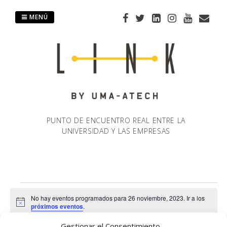
Saltar
al
MENÚ
contenido
PUNTO DE ENCUENTRO REAL ENTRE LA
UNIVERSIDAD Y LAS EMPRESAS
Eventos
No hay eventos programados para 26 noviembre, 2023. Ir a los
Aviso
próximos eventos
.
en
Gestionar el Consentimiento