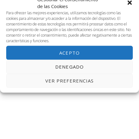
2023-11-26
Naveg
Na
BUSCAR
de las Cookies
DÍA
26
Selecciona
Para ofrecer las mejores experiencias, utilizamos tecnologías como las
de
de
cookies para almacenar y/o acceder a la información del dispositivo. El
la
Día anterior
Siguiente día
consentimiento de estas tecnologías nos permitirá procesar datos como el
fecha.
noviembre,
vis
comportamiento de navegación o las identificaciones únicas en este sitio. No
búsq
consentir o retirar el consentimiento, puede afectar negativamente a ciertas
características y funciones.
de
2023
SUSCRIBIRSE AL CALENDARIO
y
ACEPTO
Ev
vistas
DENEGADO
de
VER PREFERENCIAS
Event