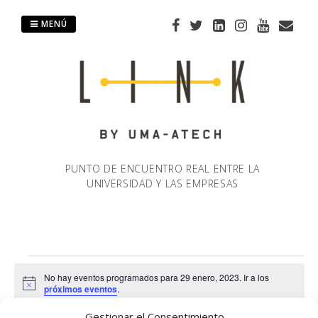
Saltar
al
MENÚ
contenido
PUNTO DE ENCUENTRO REAL ENTRE LA
UNIVERSIDAD Y LAS EMPRESAS
Eventos
No hay eventos programados para 29 enero, 2023. Ir a los
Aviso
próximos eventos
.
en
Gestionar el Consentimiento