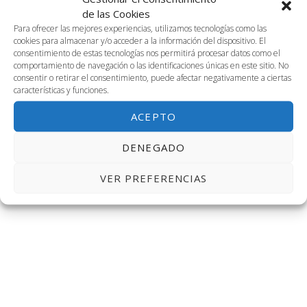
2023-01-29
Naveg
Na
BUSCAR
de las Cookies
DÍA
29
Selecciona
Para ofrecer las mejores experiencias, utilizamos tecnologías como las
de
de
cookies para almacenar y/o acceder a la información del dispositivo. El
la
Día anterior
Siguiente día
consentimiento de estas tecnologías nos permitirá procesar datos como el
fecha.
enero,
vis
comportamiento de navegación o las identificaciones únicas en este sitio. No
búsq
consentir o retirar el consentimiento, puede afectar negativamente a ciertas
características y funciones.
de
2023
SUSCRIBIRSE AL CALENDARIO
y
ACEPTO
Ev
vistas
DENEGADO
de
VER PREFERENCIAS
Event