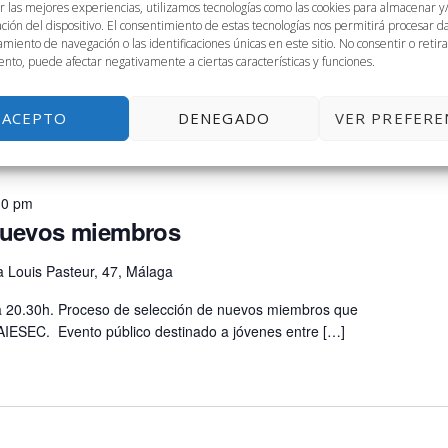
r las mejores experiencias, utilizamos tecnologías como las cookies para almacenar y
 Louis Pasteur, 47, Málaga
ación del dispositivo. El consentimiento de estas tecnologías nos permitirá procesar 
miento de navegación o las identificaciones únicas en este sitio. No consentir o retira
00 horas Reunión interna de la empresa REBS
nto, puede afectar negativamente a ciertas características y funciones.
ACEPTO
DENEGADO
VER PREFERE
30 pm
nuevos miembros
 Louis Pasteur, 47, Málaga
6 a 20.30h. Proceso de selección de nuevos miembros que
 AIESEC. Evento público destinado a jóvenes entre […]