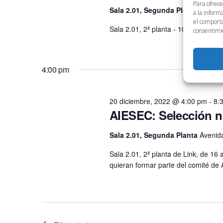
Para ofrece
Sala 2.01, Segunda Planta
Avenida
a la inform
el comporta
Sala 2.01, 2ª planta - 10.00 a 14.
consentimie
4:00 pm
20 diciembre, 2022 @ 4:00 pm
-
8:
AIESEC: Selección 
Sala 2.01, Segunda Planta
Avenida
Sala 2.01, 2ª planta de Link, de 1
quieran formar parte del comité de