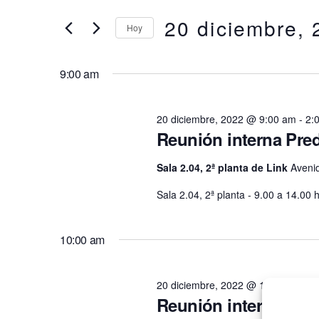
en
clave.
20 diciembre,
búsqueda
Hoy
20
Busca
Eventos
Selecciona
y
para
la
diciembre,
9:00 am
la
fecha.
vistas
palabra
2022
clave.
20 diciembre, 2022 @ 9:00 am
-
2:
de
Reunión interna Pred
Eventos
Sala 2.04, 2ª planta de Link
Avenid
Sala 2.04, 2ª planta - 9.00 a 14.00
10:00 am
20 diciembre, 2022 @ 10:00 am
-
2
Reunión interna Reb